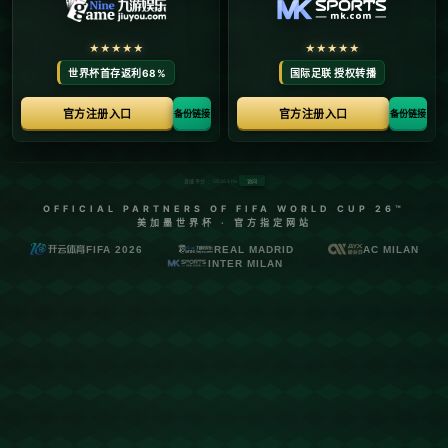
在NBA的辉煌战场上，无数传奇以他们的超级表现留下了永恒的印
记。当今联盟中，我们的视线正聚焦于快船队的詹姆斯·哈登，他刚
刚超越了76人队的传奇人物，以其在NBA历史得分榜上向前迈出了
一大步。这一成就不仅彰显了哈登的卓越能力，也是篮球历史长河
中又一激动人心的篇章。
**哈登的辉煌征程**
作为联盟中最具标志性的得分手之一，詹姆斯·哈登一直以来以其出
色的进攻技巧与超强的得分能力闻名。自加盟快船队以来，他有如
猛牛般的势头，更是在多个赛季中多次成为MVP的有力竞争者。无