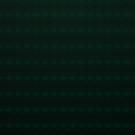
的目光规划球队发展。
以西甲豪门巴塞罗那为例，近年来由于未能及时完成阵容更新，反
而深陷财政危机及成绩滑坡的困境。相比之下，曼城在经济方面更
加自由，并且拥有强大的引援资源。在这样的情况下，通过“断舍离”
来更新球员结构，无疑是前瞻性的一步。
### **清洗名单猜测：谁是重点释出的球员？**
据多方媒体报道，曼城可能释放的目标球员不仅包括丁丁和B席，还
涉及拉波尔特、京多安、马赫雷斯等老将。分析这些球员时不难发
现，他们共同点在于：**已接近或超过30岁，生涯的黄金时期不再能
大概率延续三五年**。
举例来说，拉波尔特近几个赛季受到后防线竞争的挤压，已经逐渐
从绝对主力变成轮换球员。与此同时，曼城拥有迪亚斯、斯通斯等
更年轻的防线核心，这也使得释放拉波尔特成为可能。此外，京多
安近期状态依旧出色，但合同即将到期，俱乐部更愿意利用这段时
间开发年轻力量。
而丁丁和B席的清洗可能性稍低。丁丁作为曼城绝对核心，其技术和
视野毋庸置疑。然而，球队也需要考量他的伤病史以及高工资结构
是否会在未来三至五年内为俱乐部的薪资空间增加压力。至于B席，
虽然他是进攻体系中的重要棋子，但其转会绯闻从未间断，倘若收
到合适报价，曼城或不得不做出妥协。
### **断舍离≠全盘舍弃，青训与引援将成两翼**