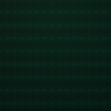
关键时刻的高难度三分球命中率高达50%以上。无论是突破篮下还
是中远距离投篮，他都展现得游刃有余。更令人叹服的是，库里不
仅仅专注于得分，他还在助攻与防守端做出了巨大贡献。这样的全
面发挥，再次印证了他对球队无可替代的重要性。
---
### **一场52分的背后：库里精准阅读比赛的能力**
库里的爆发绝非偶然，而是建立在他对比赛的深刻理解上。在对方
采取夹击防守时，他通过精准的传球为队友创造了空位投篮机会，
而当对手选择单防时，又凭借标志性的“logo shot”和灵活的突破撕裂
防线。特别是在第四节的最后三分钟，库里连续命中三记三分球，
不仅**让勇士彻底扭转战局**，更让对手陷入绝望。