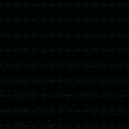
上一篇 : 雲南玉昆全力備戰，衝超成功球衣廣告和冠名計劃即將
啟動.
下一篇 : 赫拉德-马丁选巴萨传奇11人：MSN领衔，哈布白坐镇
中场.
Copyright 2024
JN江南(中国)体育官方网站-JN SPORTS
All Rights by
江南
JNSport体育