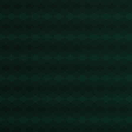
### 案
不妨以*
此？正因
么他的经
### 市
NCAA
不仅带来
激烈的竞