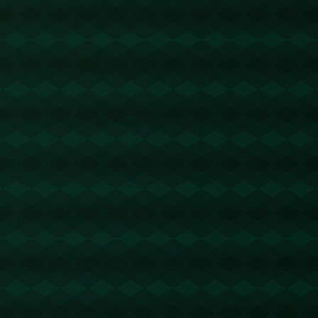
的新秀赛季便获得数百万美元的收益以及诸多代言合同。为何如
价值。而若弗拉格在同样的时间节点，错失这样的机会，那
是比赛强度还是商业价值都存在着显著差距*。职业篮球联赛
在NCAA一年，可能会让弗拉格在下一年度的选秀中面临更