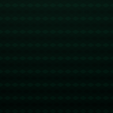
不仅如此，太阳的内线也深具优势。德安德烈·艾顿的护框与杜兰特
的协防能力相得益彰，将极大压缩火箭年轻球员的突破。双方阵容
对比，可以看到太阳的体系更加成熟，坐拥“一高一快”的战术灵活
性；而火箭则更像一支试验中的球队，需要用比赛锤炼化学反应。
### 对位分析：年轻气盛VS经验丰富
本场比赛最大的看点是后场对决。**火箭的杰伦·格林和太阳的布克**
在风格上有相似之处，都以快速突破与急停跳投见长。两人直接对
位，将形成精彩的对攻场面。而在前场火力上，贾巴里·史密斯与杜
兰特的交手无疑是一次经验与天赋的碰撞。史密斯向来以硬朗防守
著称，杜兰特则凭借身高、投篮手感令对手防不胜防。这样的对位
将让球迷见证“青春风暴”试图撼动“经验老将”的经典格局。
而在内线，艾顿与申京直接对话的效果如何同样备受瞩目。从现有
数据看，**艾顿的篮板与护框能力更胜一筹**，但申京侵略性颇高，
并更擅长将技术细节转化为球队战术优势。双方的内线较量结果，
将直接决定比赛节奏的走向。