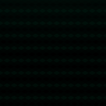
### 案例回顾：火箭如何抗衡强队？
**回顾火箭本赛季的近期高光时刻，**他们在战胜强敌时多依赖快速
反击与外线火力支持。例如，他们在上一场对阵队时便在前三节采
用“双炮”战术：格林与波特轮番拉开局势，为内线制造空间。然而，
面对经验丰富的太阳，未必能完全复制这一套打法，防守端的稳定
性将是决定胜负的一大因素。
总体来看，这场**“火箭客场挑战太阳”**的比赛将是青春与经验、体
力与技术、天赋与战术的一场全方位较量。大战一触即发，哪一方