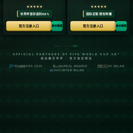
在法国国家队中，**基利安·姆巴佩**不仅是场上的明星，更成为了新
一代球员的领袖。自2018年世界杯一战成名以来，姆巴佩逐渐在队
内树立起自己权威，成为许多年轻球员效仿的对象。他的速度、技
术，以及无与伦比的自信深深影响着法国队的打法。同时，他也在*
赛场外通过积极参与公益活动和倡导社会公平，影响着整个球队的
文化氛围*。
随之而来的，是法国国家队内部文化的**明显转变**。曾几何时，法
国队长期处于老队员掌控的局面，特定的帮派文化对球队产生了负
面影响。这种局面随着姆巴佩等新生代球员的崛起发生了改观。今
天的法国队展示出更为开放和包容的团队氛围，这在球队战斗精神
以及凝聚力上表现得尤为突出。球队内部的沟通更加顺畅，年轻球
员的声音得到重视，使得整个团队更具活力和创新精神。
案例分析是观察这种转变的重要手段。例如，在2022年的欧国联比
赛中，法国队在逆境中展现出了顽强的精神和出色的团队配合，这
种表现不仅是战术的胜利，更是球队文化转变后的必然结果。在这
个过程中，姆巴佩起到了中流砥柱的作用，他在关键比赛中的冷静
处理和瞬间爆发都为球队注入了勇气和信心。
然而，伴随着这种转变，有人担心新老球员之间的**动态关系**问
题。老一辈球员对于球队的贡献不可磨灭，他们的经验和领导力仍
是球队进步的基石。在此背景下，年轻球员与老队员合作共赢显得
尤为关键。姆巴佩在与老队员的合作中展现了极高的情商，他频繁
表示尊重老队员，并努力在训练和比赛中向他们学习。这种良性互