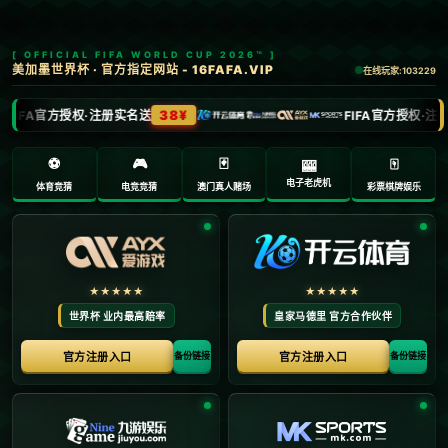
新闻中心
法國幫派改變！姆巴佩領銜添新情調！.
2026-02-09
浏览次数：
返回列表
在当今国际足坛，法国国家队无疑是一个不可忽视的力量。然而，
近来关于法国队的一个话题不断引起关注——**“法国帮派改变！姆
巴佩领衔添新情调！”**。这是对法国国家队内部结构和文化的精准
概括。本文将从姆巴佩的崛起、队内文化的转变以及新老球员间的
动态关系三个方面探讨这一变革。